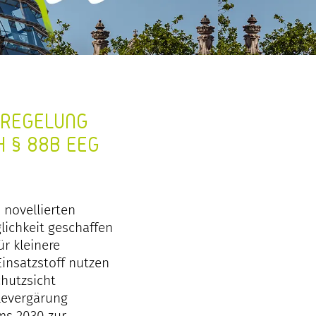
SREGELUNG
 § 88B EEG
 novellierten
lichkeit geschaffen
r kleinere
Einsatzstoff nutzen
chutzsicht
levergärung
ms 2030 zur