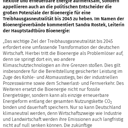
flexible und erneuerbare Energie aufmerksam, sondern
appellieren auch an die politischen Entscheider die
großen Potenziale der Bioenergie für eine
Treibhausgasneutralität bis 2045 zu heben. Im Namen der
Bioenergieverbände kommentiert Sandra Rostek, Leiterin
der Hauptstadtbüro Bioenergie:
„Das wichtige Ziel der Treibhausgasneutralität bis 2045
erfordert eine umfassende Transformation der deutschen
Wirtschaft. Hierbei tritt die Bioenergie als Problemlöser auf,
denn sie springt dort ein, wo andere
Klimaschutztechnologien an ihre Grenzen stoßen. Dies gilt
insbesondere für die Bereitstellung gesicherter Leistung im
Zuge des Kohle- und Atomausstiegs, bei der industriellen
Prozesswärme sowie dem Schwerlast- und Fernverkehr. Des
Weiteren ersetzt die Bioenergie nicht nur fossile
Energieträger, sondern kann als einzige erneuerbare
Energieform entlang der gesamten Nutzungskette CO
2
binden und dauerhaft speichern. Nur so kann Deutschland
klimaneutral werden, denn Wirtschaftszweige wie Industrie
und Landwirtschaft werden ihre Emissionen auch langfristig
nicht auf null senken können. Die zukünftige