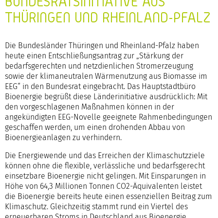
UNDESRATSINITIATIVE AUS T
HÜRINGEN UND RHEINLAND-PFALZ
Die Bundesländer Thüringen und Rheinland-Pfalz haben
heute einen Entschließungsantrag zur „Stärkung der
bedarfsgerechten und netzdienlichen Stromerzeugung
sowie der klimaneutralen Wärmenutzung aus Biomasse im
EEG“ in den Bundesrat eingebracht. Das Hauptstadtbüro
Bioenergie begrüßt diese Länderinitiative ausdrücklich: Mit
den vorgeschlagenen Maßnahmen können in der
angekündigten EEG-Novelle geeignete Rahmenbedingungen
geschaffen werden, um einen drohenden Abbau von
Bioenergieanlagen zu verhindern.
Die Energiewende und das Erreichen der Klimaschutzziele
können ohne die flexible, verlässliche und bedarfsgerecht
einsetzbare Bioenergie nicht gelingen. Mit Einsparungen in
Höhe von 64,3 Millionen Tonnen CO2-Äquivalenten leistet
die Bioenergie bereits heute einen essenziellen Beitrag zum
Klimaschutz. Gleichzeitig stammt rund ein Viertel des
erneuerbaren Stroms in Deutschland aus Bioenergie,