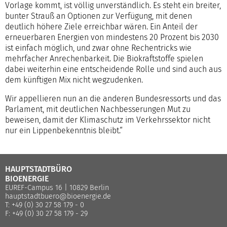
Vorlage kommt, ist völlig unverständlich. Es steht ein breiter,
bunter Strauß an Optionen zur Verfügung, mit denen
deutlich höhere Ziele erreichbar wären. Ein Anteil der
erneuerbaren Energien von mindestens 20 Prozent bis 2030
ist einfach möglich, und zwar ohne Rechentricks wie
mehrfacher Anrechenbarkeit. Die Biokraftstoffe spielen
dabei weiterhin eine entscheidende Rolle und sind auch aus
dem künftigen Mix nicht wegzudenken.
Wir appellieren nun an die anderen Bundesressorts und das
Parlament, mit deutlichen Nachbesserungen Mut zu
beweisen, damit der Klimaschutz im Verkehrssektor nicht
nur ein Lippenbekenntnis bleibt.“
HAUPTSTADTBÜRO
BIOENERGIE
EUREF-Campus 16 | 10829 Berlin
hauptstadtbuero@bioenergie.de
T: +49 (0) 30 27 58 179 - 0
F: +49 (0) 30 27 58 179 - 29