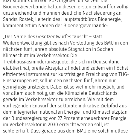
Kraftstoffmix und soll EU-Vorgaben umsetzen. Die
Bioenergieverbände halten diesen ersten Entwurf für völlig
unzureichend und mahnen deutliche Nachsteuerung an.
Sandra Rostek, Leiterin des Hauptstadtbüros Bioenergie,
kommentiert im Namen der Bioenergieverbände:
„Der Name des Gesetzentwurfes täuscht – statt
Weiterentwicklung gibt es nach Vorstellung des BMU in den
nächsten fünf Jahren absolute Stagnation in Sachen
Klimaschutz im Verkehrssektor. Die
Treibhausgasminderungsquote, die sich in Deutschland
etabliert hat, breite Akzeptanz findet und zudem ein höchst
effizientes Instrument zur kurzfristigen Erreichung von THG-
Einsparungen ist, soll in den nächsten fünf Jahren nur
geringfügig ansteigen. Dabei ist so viel mehr möglich, und
vor allem auch nötig, um die Klimaziele Deutschlands
gerade im Verkehrssektor zu erreichen. Wie mit dem
vorliegenden Entwurf der sektorale indikative Zielpfad aus
dem integrierten nationalen Energie- und Klimaschutzplan
der Bundesregierung von 27 Prozent erneuerbarer Energie
im Verkehrssektor in 2030 erreicht werden soll, ist
schleierhaft. Dass gerade aus dem BMU eine solch mutlose