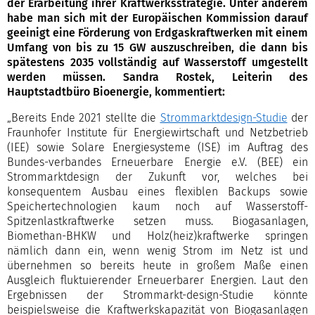
der Erarbeitung ihrer Kraftwerksstrategie. Unter anderem
habe man sich mit der Europäischen Kommission darauf
geeinigt eine Förderung von Erdgaskraftwerken mit einem
Umfang von bis zu 15 GW auszuschreiben, die dann bis
spätestens 2035 vollständig auf Wasserstoff umgestellt
werden müssen
. Sandra Rostek, Leiterin des
Hauptstadtbüro Bioenergie, kommentiert:
„Bereits Ende 2021 stellte die
Strommarktdesign-Studie
der
Fraunhofer Institute für Energiewirtschaft und Netzbetrieb
(IEE) sowie Solare Energiesysteme (ISE) im Auftrag des
Bundes-verbandes Erneuerbare Energie e.V. (BEE) ein
Strommarktdesign der Zukunft vor, welches bei
konsequentem Ausbau eines flexiblen Backups sowie
Speichertechnologien kaum noch auf Wasserstoff-
Spitzenlastkraftwerke setzen muss. Biogasanlagen,
Biomethan-BHKW und Holz(heiz)kraftwerke springen
nämlich dann ein, wenn wenig Strom im Netz ist und
übernehmen so bereits heute in großem Maße einen
Ausgleich fluktuierender Erneuerbarer Energien. Laut den
Ergebnissen der Strommarkt-design-Studie könnte
beispielsweise die Kraftwerkskapazität von Biogasanlagen