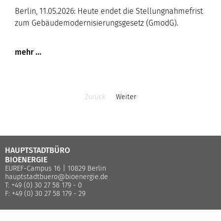
Berlin, 11.05.2026: Heute endet die Stellungnahmefrist
zum Gebäudemodernisierungsgesetz (GmodG).
Zurück
Weiter
HAUPTSTADTBÜRO
BIOENERGIE
EUREF-Campus 16 | 10829 Berlin
hauptstadtbuero@bioenergie.de
T: +49 (0) 30 27 58 179 - 0
F: +49 (0) 30 27 58 179 - 29