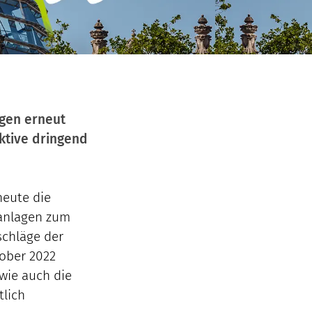
gen erneut
ektive dringend
heute die
anlagen zum
schläge der
ober 2022
wie auch die
lich