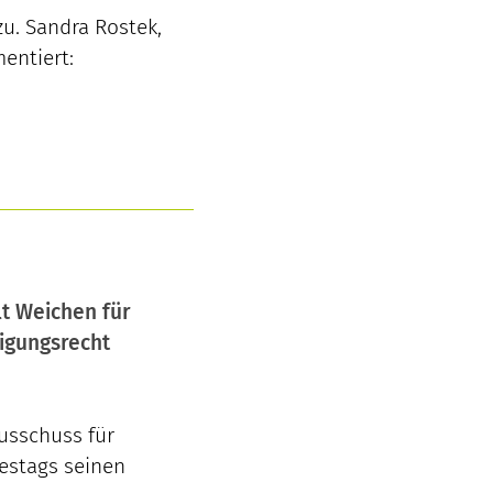
. Sandra Rostek,
entiert:
lt Weichen für
igungsrecht
Ausschuss für
estags seinen