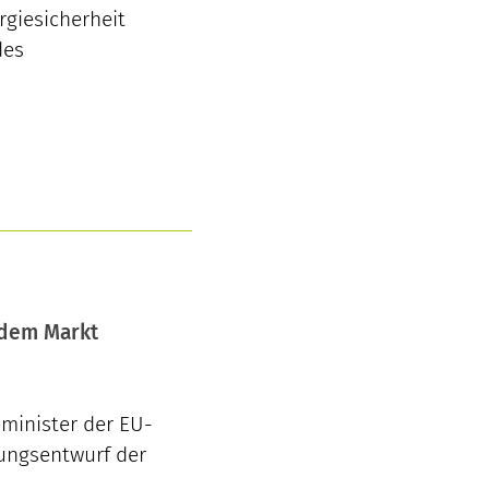
rgiesicherheit
des
 dem Markt
eminister der EU-
ungsentwurf der