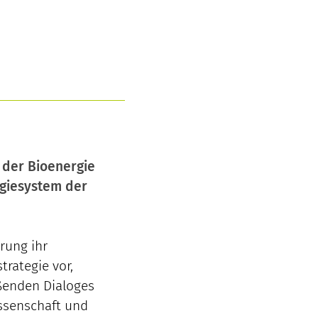
 der Bioenergie
rgiesystem der
erung ihr
rategie vor,
eßenden Dialoges
issenschaft und