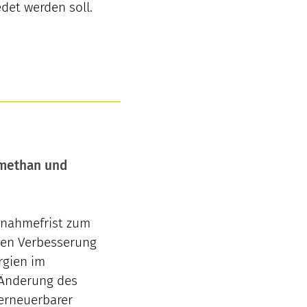
det werden soll.
omethan und
ngnahmefrist zum
gen Verbesserung
rgien im
e Änderung des
erneuerbarer