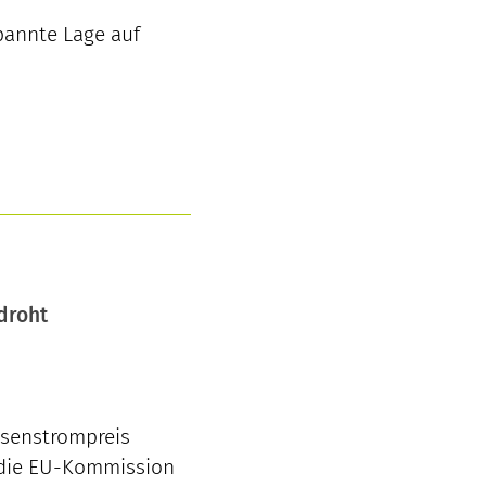
pannte Lage auf
droht
rsenstrompreis
 die EU-Kommission