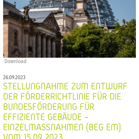
Download
26.09.2023
STELLUNGNAHME ZUM ENTWURF
DER FÖRDERRICHTLINIE FÜR DIE
BUNDESFÖRDERUNG FÜR
EFFIZIENTE GEBÄUDE –
EINZELMASSNAHMEN (BEG EM) V
OM 15.09.2023