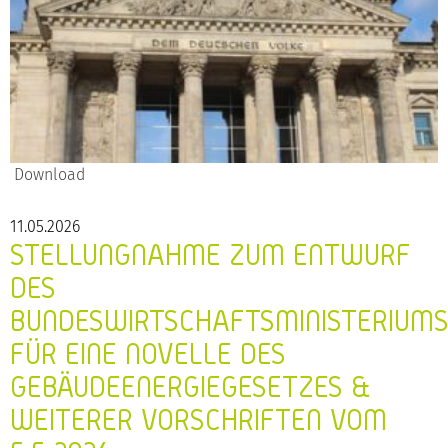
Download
11.05.2026
STELLUNGNAHME ZUM ENTWURF
DES
BUNDESWIRTSCHAFTSMINISTERIUM
FÜR EINE NOVELLE DES
GEBÄUDEENERGIEGESETZES &
WEITERER VORSCHRIFTEN VOM