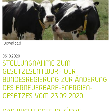
Download
06.10.2020
STELLUNGNAHME ZUM
GESETZESENTWURF DER
BUNDESREGIERUNG ZUR ÄNDERUNG
DES ERNEUERBARE-ENERGIEN-
GESETZES VOM 23.09.2020