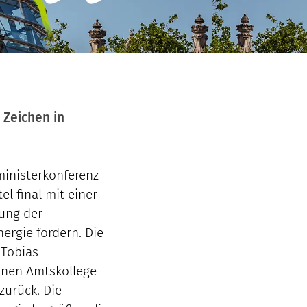
 Zeichen in
eministerkonferenz
l final mit einer
rung der
ergie fordern. Die
 Tobias
inen Amtskollege
zurück. Die