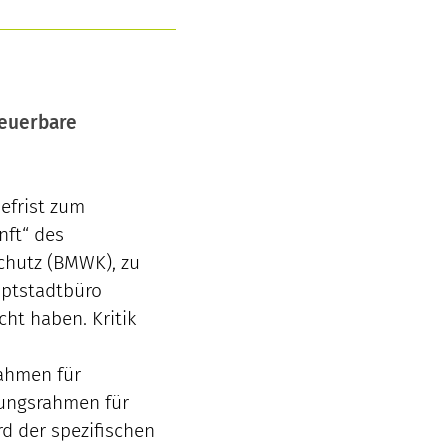
teuerbare
efrist zum
nft“ des
chutz (BMWK), zu
uptstadtbüro
ht haben. Kritik
rahmen für
rungsrahmen für
rd der spezifischen