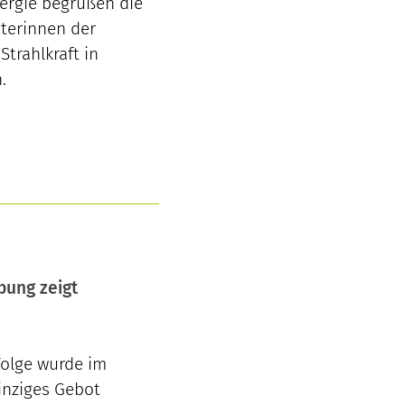
ergie begrüßen die
terinnen der
trahlkraft in
.
bung zeigt
Folge wurde im
nziges Gebot