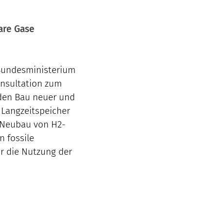
are Gase
 Bundesministerium
onsultation zum
 den Bau neuer und
Langzeitspeicher
 Neubau von H2-
n fossile
ür die Nutzung der