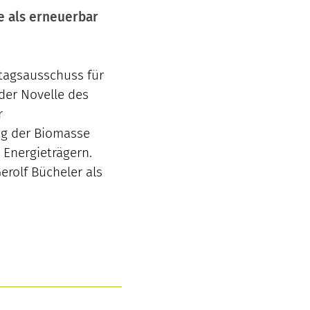
 als erneuerbar
stagsausschuss für
der Novelle des
r
ng der Biomasse
 Energieträgern.
erolf Bücheler als