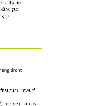
tstadtbüro
ekündigte
ngen.
nung droht
efrist zum Entwurf
, mit welcher das